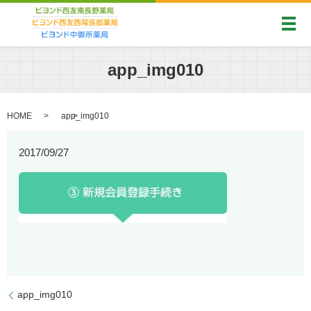
メ
app_img010
HOME
app_img010
2017/09/27
app_img010