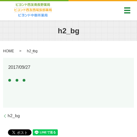
メ
h2_bg
HOME
h2_bg
2017/09/27
h2_bg